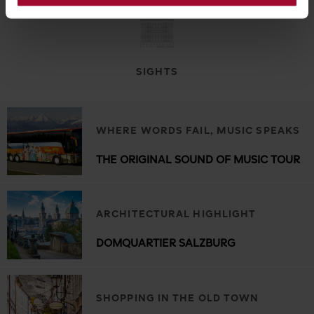
SIGHTS
WHERE WORDS FAIL, MUSIC SPEAKS
THE ORIGINAL SOUND OF MUSIC TOUR
ARCHITECTURAL HIGHLIGHT
DOMQUARTIER SALZBURG
SHOPPING IN THE OLD TOWN