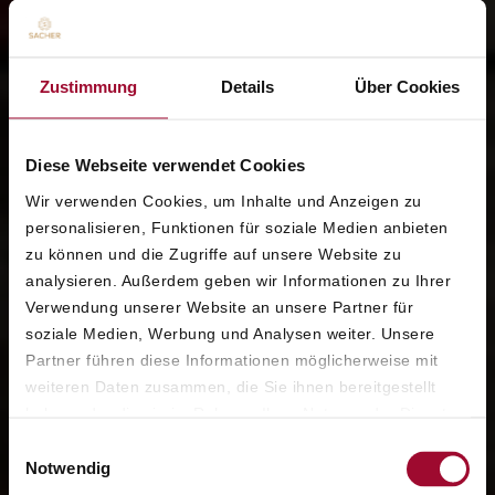
Zustimmung
Details
Über Cookies
Diese Webseite verwendet Cookies
Wir verwenden Cookies, um Inhalte und Anzeigen zu
personalisieren, Funktionen für soziale Medien anbieten
zu können und die Zugriffe auf unsere Website zu
analysieren. Außerdem geben wir Informationen zu Ihrer
Verwendung unserer Website an unsere Partner für
soziale Medien, Werbung und Analysen weiter. Unsere
Partner führen diese Informationen möglicherweise mit
weiteren Daten zusammen, die Sie ihnen bereitgestellt
haben oder die sie im Rahmen Ihrer Nutzung der Dienste
gesammelt haben. Weitere Informationen finden Sie in
Einwilligungsauswahl
unserer
Datenschutzerklärung
.
Notwendig