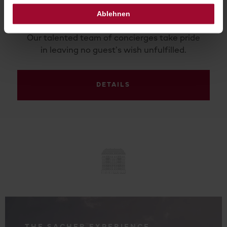
Ablehnen
Treat Yourself to Experiencing Salzburg at its
Most Exquisite.
Our talented team of concierges take pride
in leaving no guest’s wish unfulfilled.
DETAILS
.