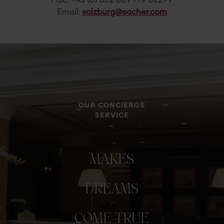
Fax.: +43 (0) 662 889 779 02299
Email:
salzburg@sacher.com
OUR CONCIERGE
SERVICE
MAKES
DREAMS
COME
TRUE