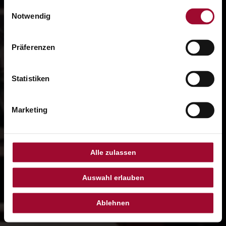
gesammelt haben. Weitere Informationen finden Sie in
Einwilligungsauswahl
unserer
Datenschutzerklärung
.
Notwendig
Präferenzen
Statistiken
Marketing
Alle zulassen
Auswahl erlauben
Ablehnen