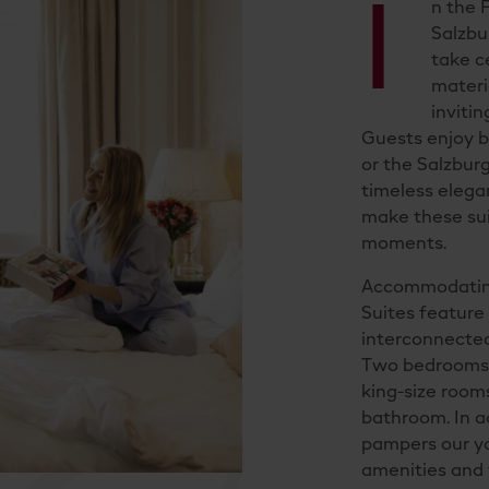
I
n the 
Salzbu
take c
materi
inviti
Guests enjoy b
or the Salzbur
timeless elega
make these sui
moments.
Accommodating
Suites feature 
interconnected
Two bedrooms c
king-size room
bathroom. In ad
pampers our y
amenities and t