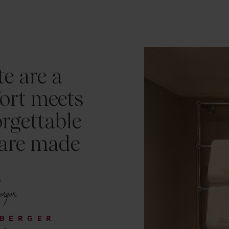
e are a
ort meets
rgettable
are made
NBERGER