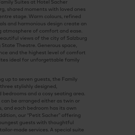
Family Suites at Hotel Sacher
rg, shared moments with loved ones
entre stage. Warm colours, refined
als and harmonious design create an
ng atmosphere of comfort and ease.
eautiful views of the city of Salzburg
g State Theatre. Generous space,
nce and the highest level of comfort
tes ideal for unforgettable family
 up to seven guests, the Family
three stylishly designed,
 bedrooms and a cosy seating area.
an be arranged either as twin or
s, and each bedroom has its own
dition, our “Petit Sacher” offering
oungest guests with thoughtful
ailor-made services. A special suite