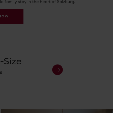
e family stay in the heart of Salzburg.
 NOW
-Size
24 
S
CONCIERGE S