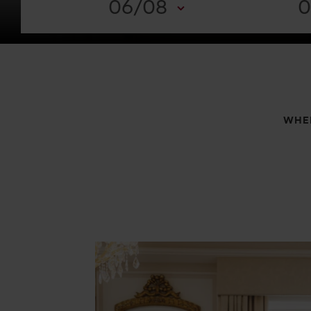
06/08
0
WHER