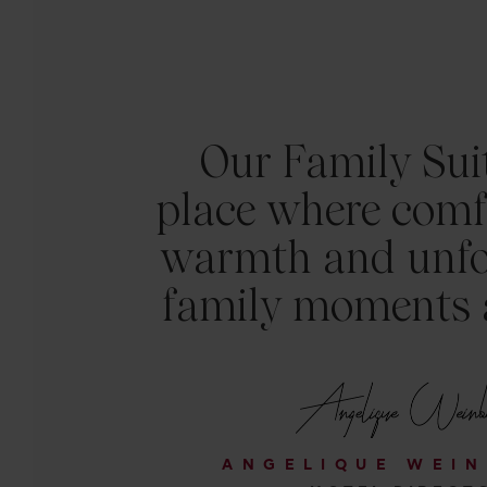
Our Family Suit
place where comf
warmth and unfo
family moments 
ANGELIQUE WEI