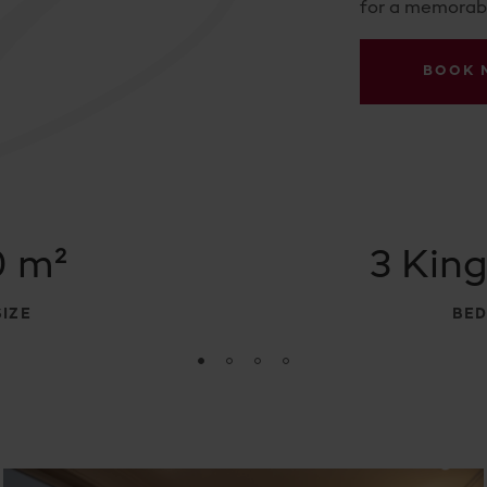
for a memorabl
BOOK
0 m²
3 King
SIZE
BED