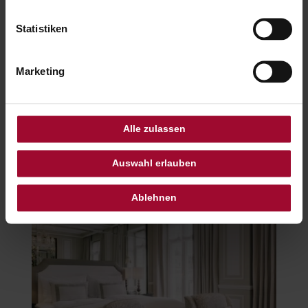
The Junior Suites are among the hotel’s
most sought-after accommodations.
Statistiken
Featuring a spacious open-plan living and
sleeping area, they impress with luxurious
interiors and elegant furnishings.
Marketing
A distinctive element of this suite category is
the large glass window between the
bathroom and living room, adding a modern
Alle zulassen
and sophisticated touch.
Auswahl erlauben
Ablehnen