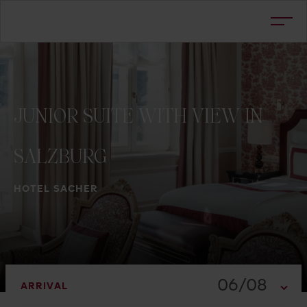
JUNIOR
SUITE
WITH
VIEW
IN
SALZBURG
HOTEL SACHER
06/08
ARRIVAL