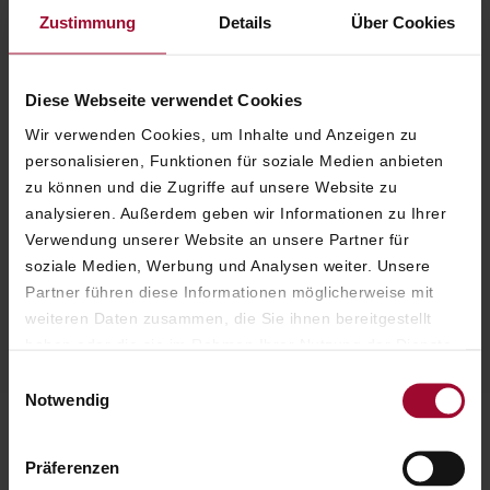
Zustimmung
Details
Über Cookies
Our Junior Suites redefine
luxury and well-being with
spacious comfort and
Diese Webseite verwendet Cookies
timeless elegance.
Wir verwenden Cookies, um Inhalte und Anzeigen zu
personalisieren, Funktionen für soziale Medien anbieten
zu können und die Zugriffe auf unsere Website zu
analysieren. Außerdem geben wir Informationen zu Ihrer
Verwendung unserer Website an unsere Partner für
soziale Medien, Werbung und Analysen weiter. Unsere
ARMIE-ANGÉLIQUE
Partner führen diese Informationen möglicherweise mit
WEINBERGER
weiteren Daten zusammen, die Sie ihnen bereitgestellt
HOTEL DIRECTOR
haben oder die sie im Rahmen Ihrer Nutzung der Dienste
gesammelt haben. Weitere Informationen finden Sie in
Einwilligungsauswahl
unserer
Datenschutzerklärung
.
Notwendig
ELEGANT LIVING MEETS TIMELESS COMFORT
Präferenzen