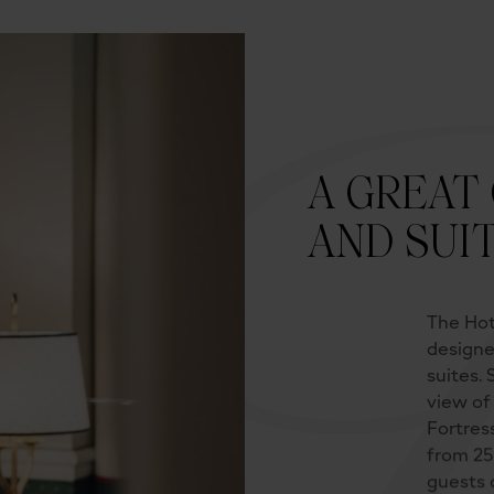
A GREAT
AND SUI
The Hot
designe
suites.
view of
Fortres
from 25
guests d