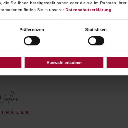
s all our
 die Sie ihnen bereitgestellt haben oder die sie im Rahmen Ihrer
ormationen finden Sie in unserer
Datenschutzerklärung
.
ories,
 highest
Präferenzen
Statistiken
being and
tter the
Auswahl erlauben
on.
WINKLER