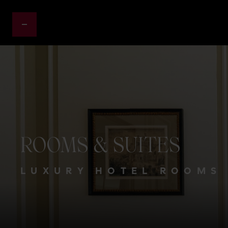
ROOMS
&
SUITES
LUXURY HOTEL ROOMS 