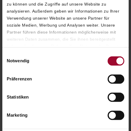
zu können und die Zugriffe auf unsere Website zu
analysieren. Außerdem geben wir Informationen zu Ihrer
Verwendung unserer Website an unsere Partner für
soziale Medien, Werbung und Analysen weiter. Unsere
Partner führen diese Informationen möglicherweise mit
weiteren Daten zusammen, die Sie ihnen bereitgestellt
haben oder die sie im Rahmen Ihrer Nutzung der Dienste
gesammelt haben. Weitere Informationen finden Sie in
Einwilligungsauswahl
unserer
Datenschutzerklärung
.
Notwendig
Präferenzen
ÖFFNUNGSZEITEN
Statistiken
Marketing
Hier
finden Sie die Öffnungszeiten der
Kartenbüros und Vorverkaufsstellen der