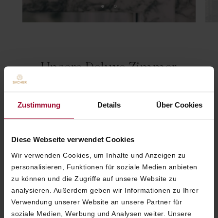
Unsere Deluxe Zimmer
bieten individuell gestalteten
Komfort auf allen Ebenen –
Zustimmung
Details
Über Cookies
mit Wiener Charme und
zeitloser Eleganz.
Diese Webseite verwendet Cookies
Wir verwenden Cookies, um Inhalte und Anzeigen zu
personalisieren, Funktionen für soziale Medien anbieten
zu können und die Zugriffe auf unsere Website zu
analysieren. Außerdem geben wir Informationen zu Ihrer
ANDREAS KEESE
Verwendung unserer Website an unsere Partner für
HOTEL DIREKTOR
soziale Medien, Werbung und Analysen weiter. Unsere