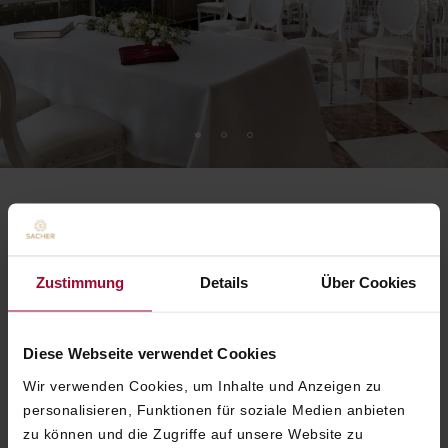
GESCHMACKVOLLE
ELEGANZ
Zustimmung
Details
Über Cookies
Lassen Sie Ihre individuelle Hochzeitstorte
Diese Webseite verwendet Cookies
von unserer Pâtisserie kreieren und
Wir verwenden Cookies, um Inhalte und Anzeigen zu
begeistern Sie Ihre Gäste mit etwas ganz
personalisieren, Funktionen für soziale Medien anbieten
Besonderem.
zu können und die Zugriffe auf unsere Website zu