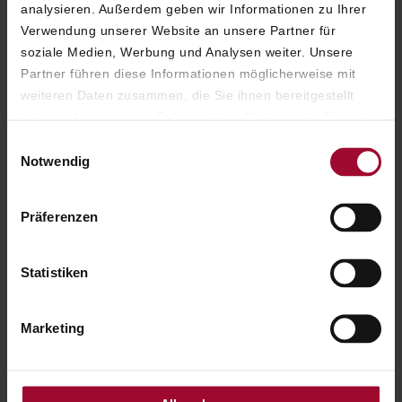
Egal ob fruchtig, cremig oder unsere einmalig
analysieren. Außerdem geben wir Informationen zu Ihrer
schokoladige Original Sacher-Torte – unsere
Verwendung unserer Website an unsere Partner für
Pâtissiers zaubern für Sie unvergleichliche
soziale Medien, Werbung und Analysen weiter. Unsere
Kreationen.
Partner führen diese Informationen möglicherweise mit
weiteren Daten zusammen, die Sie ihnen bereitgestellt
haben oder die sie im Rahmen Ihrer Nutzung der Dienste
gesammelt haben. Weitere Informationen finden Sie in
Einwilligungsauswahl
unserer
Datenschutzerklärung
.
Notwendig
Präferenzen
Statistiken
Marketing