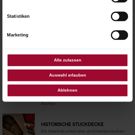
AFTERNOON TEA
Statistiken
Der Sacher Afternoon Tea wird von
Donnerstag bis Montag zu zwei Zeiten
serviert: 13:00 Uhr oder 16:30 Uhr.
Marketing
Vegetarische oder vegane Varianten sind
auf Anfrage erhältlich.
Alle zulassen
DESIGN DER 1920ER UND 1950ER JAHRE
Schwarz, Koralle und metallische Details
Auswahl erlauben
verbinden sich im Interior Design zu
einem stilvollen Ambiente, inspiriert von
Ablehnen
der eleganten Salon-Kultur des 20.
Jahrhunderts, eine Hommage an Anna
Sacher.
HISTORISCHE STUCKDECKE
Ein beeindruckendes architektonisches