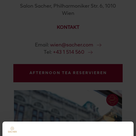
Salon Sacher, Philharmoniker Str. 6, 1010
Wien
KONTAKT
Email:
wien@sacher.com
Tel:
+43 1 514 560
AFTERNOON TEA RESERVIEREN