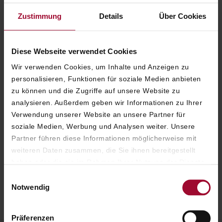
Zustimmung
Details
Über Cookies
Diese Webseite verwendet Cookies
Wir verwenden Cookies, um Inhalte und Anzeigen zu
personalisieren, Funktionen für soziale Medien anbieten
zu können und die Zugriffe auf unsere Website zu
analysieren. Außerdem geben wir Informationen zu Ihrer
Verwendung unserer Website an unsere Partner für
soziale Medien, Werbung und Analysen weiter. Unsere
Partner führen diese Informationen möglicherweise mit
weiteren Daten zusammen, die Sie ihnen bereitgestellt
haben oder die sie im Rahmen Ihrer Nutzung der Dienste
SALON SACHER
gesammelt haben. Weitere Informationen finden Sie in
Einwilligungsauswahl
HIGHLIGHTS
unserer
Datenschutzerklärung
.
Notwendig
Präferenzen