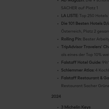
AD Magazin
: Die 9 schön
SACHER auf Platz 1
LA LISTE
: Top 250 Hotels
Die 101 Besten Hotels D
Österreich, Platz 2 gesa
Rolling Pin
: Bester Arbei
TripAdvisor Travelers’ C
als eines der Top 10% wel
Falstaff Hotel Guide:
99/
Schlemmer Atlas:
4 Kochl
Falstaff Restaurant & G
Restaurant Sacher Grün
2024
3 Michelin Keys