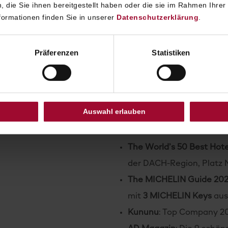
Rolling Pin
: Bester Arbei
 die Sie ihnen bereitgestellt haben oder die sie im Rahmen Ihrer
ormationen finden Sie in unserer
Datenschutzerklärung
.
101 besten Hotels DACH
Overall Winner
Präferenzen
Statistiken
Falstaff Restaurant Guid
Restaurant Rote Bar – 9
2025
Auswahl erlauben
Schlemmer Atlas:
4,5 von
Grüne Bar
The World’s 50 Best Hote
der DACH-Region, Platz N
The MICHELIN Guide 202
mit
3 MICHELIN Keys
aus
Kununu
: Top Company 2