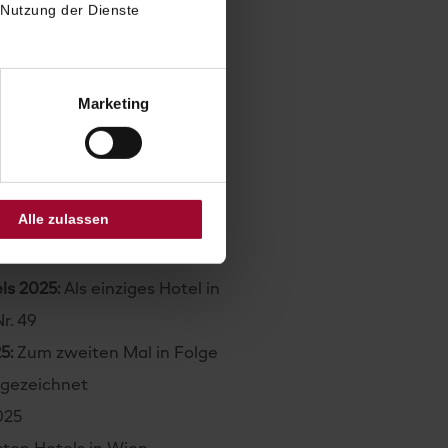
tgeber 2026
 Nutzung der Dienste
 2026:
Hotel of the Year –
Marketing
e:
Restaurant Grüne Bar und
1 Punkte und drei Gabeln
Alle zulassen
 5 Besteck
–
Restaurant
ls 2025:
Als einziges Hotel in
r. 49
5:
Zum zweiten Mal in Folge
gezeichnet
025