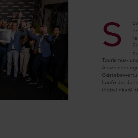
S
ow
da
re
Eh
au
Tourismus- und 
Auszeichnunge
Gästebewertun
Laufe der Jah
(Foto links © R