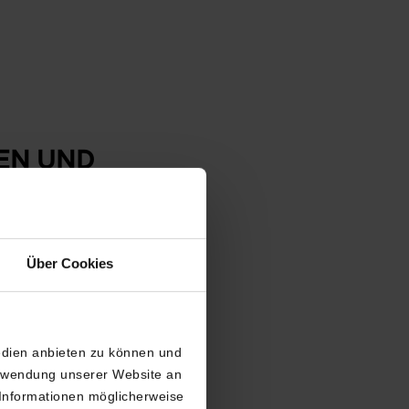
EN UND
N HOTEL
Über Cookies
el in Wien
edien anbieten zu können und
weltweit, mit einer
erwendung unserer Website an
 Punkten
 Informationen möglicherweise