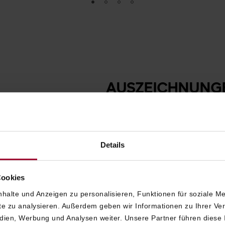
AUSZEICHNUNG
ANERKENNUNGE
SACHER WIEN
Details
2026
Cookies
Travel + Leisure:
Nr. 1 Hot
halte und Anzeigen zu personalisieren, Funktionen für soziale M
LA LISTE:
Top 100 Hotels 
ite zu analysieren. Außerdem geben wir Informationen zu Ihrer V
Bewertung von 98,5/100
edien, Werbung und Analysen weiter. Unsere Partner führen diese