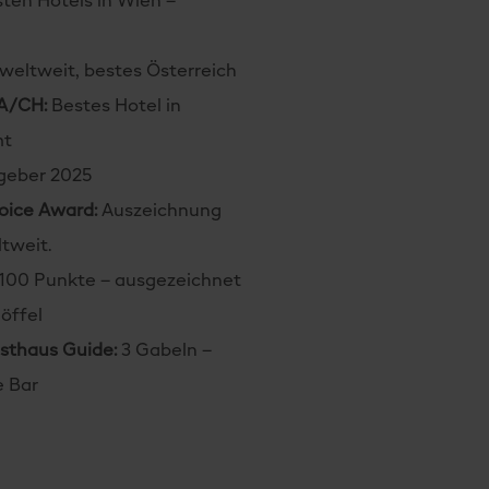
sten Hotels in Wien –
 weltweit, bestes Österreich
/A/CH:
Bestes Hotel in
mt
tgeber 2025
hoice Award:
Auszeichnung
tweit.
100 Punkte – ausgezeichnet
öffel
asthaus Guide:
3 Gabeln –
e Bar