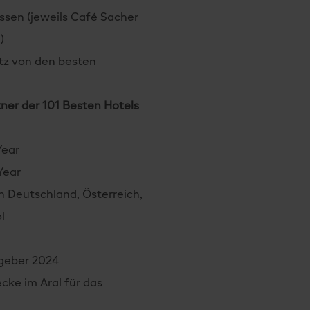
ssen (jeweils Café Sacher
)
atz von den besten
tner der 101 Besten Hotels
Year
Year
 in Deutschland, Österreich,
l
geber 2024
cke im Aral für das