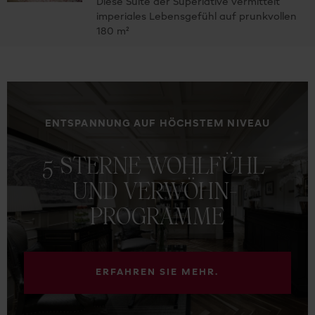
Diese Suite der Superlative vermittelt
imperiales Lebensgefühl auf prunkvollen
180 m²
ENTSPANNUNG AUF HÖCHSTEM NIVEAU
5-STERNE
WOHLFÜHL-
UND
VERWÖHN-
PROGRAMME
ERFAHREN SIE MEHR.