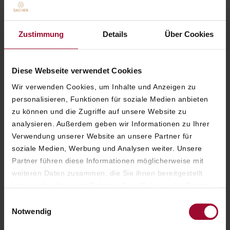
ALEXANDRA WINKLER
EIGENTÜMERIN
Zustimmung
Details
Über Cookies
Diese Webseite verwendet Cookies
HERRLICHES WOHNGEFÜHL IN ATEMBERAUBENDER
KULISSE
Wir verwenden Cookies, um Inhalte und Anzeigen zu
personalisieren, Funktionen für soziale Medien anbieten
Luxuriös gestaltete Wohn- und
zu können und die Zugriffe auf unsere Website zu
Schlafbereiche mit Möbelstücken aus
analysieren. Außerdem geben wir Informationen zu Ihrer
hochwertigen, edelsten Materialien
Verwendung unserer Website an unsere Partner für
vermitteln ein außerordentliches
soziale Medien, Werbung und Analysen weiter. Unsere
Wohngefühl in prunkvollem Ambiente.
Partner führen diese Informationen möglicherweise mit
Das einzigartige Flair des historischen
weiteren Daten zusammen, die Sie ihnen bereitgestellt
Hauses in Kombination mit erstklassigem
haben oder die sie im Rahmen Ihrer Nutzung der Dienste
Service auf höchst anspruchsvollem Niveau
gesammelt haben. Weitere Informationen finden Sie in
Einwilligungsauswahl
machen den Aufenthalt im Hotel Sacher für
unserer
Datenschutzerklärung
.
Notwendig
Sie und Ihre Familie zu einem