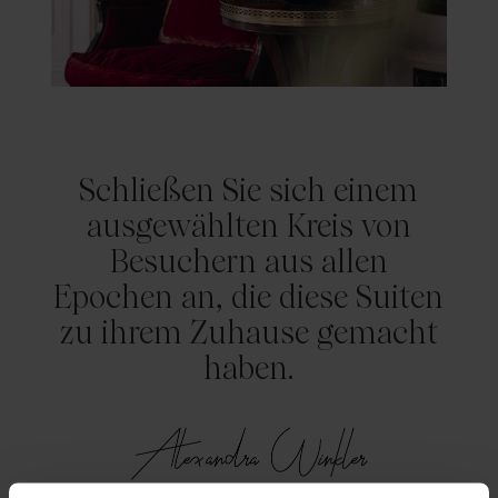
Schließen Sie sich einem
ausgewählten Kreis von
Besuchern aus allen
Epochen an, die diese Suiten
zu ihrem Zuhause gemacht
haben.