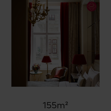
155m²