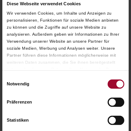
hin zu diskreten Business-Anlässen wird
Diese Webseite verwendet Cookies
jedes Set-up mit Sorgfalt und Liebe zum
Wir verwenden Cookies, um Inhalte und Anzeigen zu
Detail arrangiert.
personalisieren, Funktionen für soziale Medien anbieten
zu können und die Zugriffe auf unsere Website zu
VERANSTALTUNGSTECHNIK
analysieren. Außerdem geben wir Informationen zu Ihrer
Ob Präsentation, Business-Event oder
private Vorführung – auf Wunsch
Verwendung unserer Website an unsere Partner für
können unsere Veranstaltungsräume mit
soziale Medien, Werbung und Analysen weiter. Unsere
moderner Technik ausgestattet werden,
Partner führen diese Informationen möglicherweise mit
um einen reibungslosen Ablauf zu
weiteren Daten zusammen, die Sie ihnen bereitgestellt
unterstützen. Hochauflösende Screens
haben oder die sie im Rahmen Ihrer Nutzung der Dienste
und individuelle technische Lösungen
gesammelt haben. Weitere Informationen finden Sie in
sind auf Anfrage verfügbar.
Einwilligungsauswahl
unserer
Datenschutzerklärung
.
Notwendig
Präferenzen
UNSERE VERANSTALTUNGSRÄUME
FINDEN SIE DEN
Statistiken
PASSENDEN RAHMEN FÜR