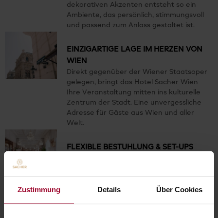
dekorativen Akzenten entsteht so ein
Ambiente, das persönlich, stimmungsvoll
und passend zum Anlass gestaltet ist.
EINZIGARTIGE LAGE IM HERZEN VON
WIEN
Direkt gegenüber der Wiener Staatsoper
gelegen, bringt das Hotel Sacher Wien
Ihre Veranstaltung mitten ins kulturelle
Zentrum der Stadt. Eine unvergessliche
Adresse für Gäste aus Wien und aller
Welt.
FLEXIBLE BESTUHLUNG & SET-UPS
Ob Bankett, Cocktailempfang,
Theaterbestuhlung oder privates Dinner
an runden Tischen – unsere
Veranstaltungsräume lassen sich
Zustimmung
Details
Über Cookies
individuell an Ihre Veranstaltung
anpassen. Von großen Feierlichkeiten bis