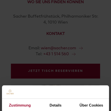
WO SIE UNS FINDEN KÖNNEN
Sacher Buffetfrühstück, Philharmoniker Str.
4, 1010 Wien
KONTAKT
Email:
wien@sacher.com
Tel:
+43 1 514 560
JETZT TISCH RESERVIEREN
Zustimmung
Details
Über Cookies