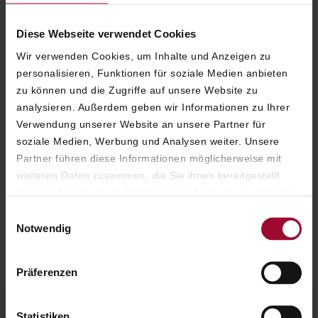
Diese Webseite verwendet Cookies
Wir verwenden Cookies, um Inhalte und Anzeigen zu
personalisieren, Funktionen für soziale Medien anbieten
zu können und die Zugriffe auf unsere Website zu
analysieren. Außerdem geben wir Informationen zu Ihrer
Verwendung unserer Website an unsere Partner für
soziale Medien, Werbung und Analysen weiter. Unsere
Partner führen diese Informationen möglicherweise mit
weiteren Daten zusammen, die Sie ihnen bereitgestellt
haben oder die sie im Rahmen Ihrer Nutzung der Dienste
gesammelt haben. Weitere Informationen finden Sie in
Einwilligungsauswahl
unserer
Datenschutzerklärung
.
Notwendig
ESSEN UND TRINKEN MIT STIL
Präferenzen
Statistiken
MIT LIEBE ZUM DETAIL