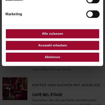
RESTAURANT ROTE BAR
Marketing
Genießen Sie in diesem eleganten und
zeitlosen Restaurant traditionelle und
feinste Wiener Klassiker auf höchstem
Niveau.
Alle zulassen
STIL ON THE ROCKS
Auswahl erlauben
BLAUE BAR
Ablehnen
Ein Ambiente von einzigartiger
Raffinesse für den perfekten Aperitif
oder After-Dinner-Drink.
KAFFEE UND KUCHEN MIT AUSBLICK
CAFÉ BEL ÉTAGE
Genießen Sie die perfekte Kombination