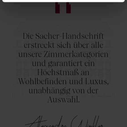
Die Sacher-Handschrift
erstreckt sich über alle
unsere Zimmerkategorien
und garantiert ein
Höchstmaß an
Wohlbefinden und Luxus,
unabhängig von der
Auswahl.