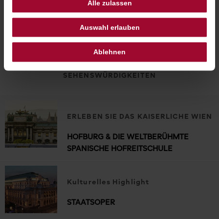
Alle zulassen
Auswahl erlauben
Ablehnen
SEHENSWÜRDIGKEITEN
ERLEBEN SIE DAS KAISERLICHE WIEN
HOFBURG & DIE WELTBERÜHMTE
SPANISCHE HOFREITSCHULE
Kulturelles Highlight
STAATSOPER