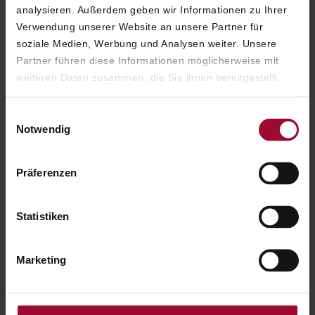
analysieren. Außerdem geben wir Informationen zu Ihrer
Verwendung unserer Website an unsere Partner für
soziale Medien, Werbung und Analysen weiter. Unsere
Partner führen diese Informationen möglicherweise mit
weiteren Daten zusammen, die Sie ihnen bereitgestellt
haben oder die sie im Rahmen Ihrer Nutzung der Dienste
gesammelt haben. Weitere Informationen finden Sie in
Einwilligungsauswahl
unserer
Datenschutzerklärung
.
Notwendig
Präferenzen
ÖFFNUNGSZEITEN
Statistiken
Marketing
Hier
finden Sie aktuelle Öffnungszeiten und
Besucherinformationen.