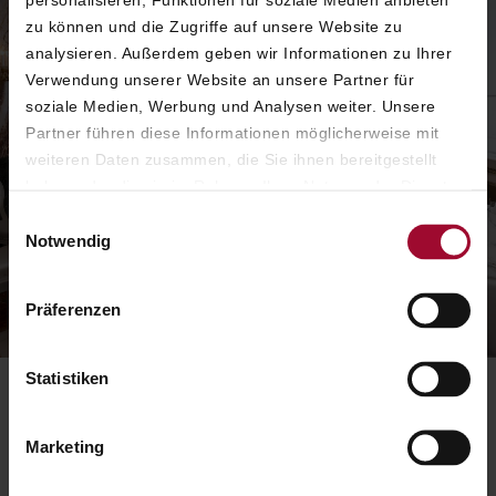
zu können und die Zugriffe auf unsere Website zu
analysieren. Außerdem geben wir Informationen zu Ihrer
Verwendung unserer Website an unsere Partner für
soziale Medien, Werbung und Analysen weiter. Unsere
Partner führen diese Informationen möglicherweise mit
weiteren Daten zusammen, die Sie ihnen bereitgestellt
haben oder die sie im Rahmen Ihrer Nutzung der Dienste
gesammelt haben. Weitere Informationen finden Sie in
Einwilligungsauswahl
unserer
Datenschutzerklärung
.
Notwendig
Präferenzen
Statistiken
Marketing