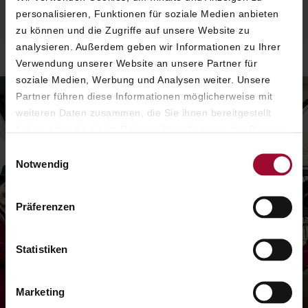
GUEST SERVICE MANAGER
personalisieren, Funktionen für soziale Medien anbieten
zu können und die Zugriffe auf unsere Website zu
analysieren. Außerdem geben wir Informationen zu Ihrer
Verwendung unserer Website an unsere Partner für
soziale Medien, Werbung und Analysen weiter. Unsere
Partner führen diese Informationen möglicherweise mit
weiteren Daten zusammen, die Sie ihnen bereitgestellt
haben oder die sie im Rahmen Ihrer Nutzung der Dienste
gesammelt haben. Weitere Informationen finden Sie in
Einwilligungsauswahl
unserer
Datenschutzerklärung
.
Notwendig
Präferenzen
Statistiken
Marketing