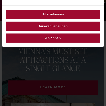
Alle zulassen
Auswahl erlauben
TOP ATTRACTIONS
Ablehnen
VIENNA’S
MUST-SEE
ATTRACTIONS
AT
A
SINGLE
GLANCE
LEARN MORE