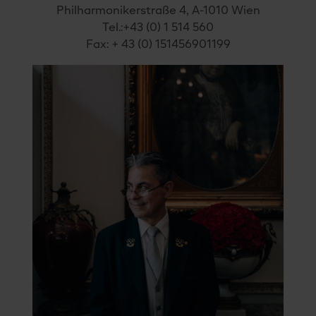
Philharmonikerstraße 4, A-1010 Wien
Tel.:+43 (0) 1 514 560
Fax: + 43 (0) 151456901199