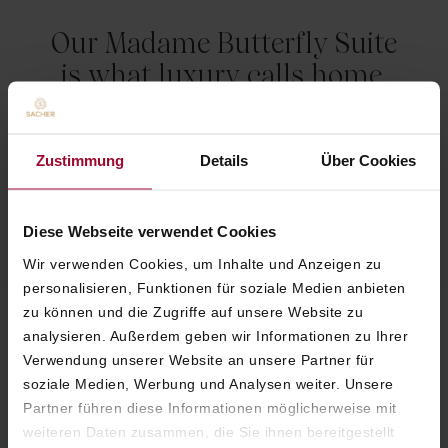
Our Madame Butterfly Suite
is what luxury calls home.
Zustimmung
Details
Über Cookies
ANDREAS KEESE
GENERAL MANAGER
Diese Webseite verwendet Cookies
Wir verwenden Cookies, um Inhalte und Anzeigen zu
personalisieren, Funktionen für soziale Medien anbieten
zu können und die Zugriffe auf unsere Website zu
analysieren. Außerdem geben wir Informationen zu Ihrer
THE SPECTACULAR SUMMIT
Verwendung unserer Website an unsere Partner für
Discover the true essence of luxury and
soziale Medien, Werbung und Analysen weiter. Unsere
glamour in Vienna. Experience the elegance
Partner führen diese Informationen möglicherweise mit
of tranquility and sophisticated living every
weiteren Daten zusammen, die Sie ihnen bereitgestellt