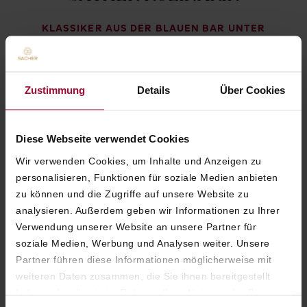
KLASSIKER AUS DER BLAUEN BAR UNTER
FREIEM HIMMEL GENIESSEN
The Sacher Cocktail
– Inspiriert von der
Original Sacher-Torte
Zustimmung
Details
Über Cookies
Italicus Spritz
– Sommerlich erfrischend mit
Zitrusnoten
Diese Webseite verwendet Cookies
Champagne Cocktail
– Prickelnd-elegant,
Wir verwenden Cookies, um Inhalte und Anzeigen zu
veredelt mit Orange
personalisieren, Funktionen für soziale Medien anbieten
zu können und die Zugriffe auf unsere Website zu
Burrata
– Leicht mit Walnuss-Pesto und
analysieren. Außerdem geben wir Informationen zu Ihrer
Bittersalat
Verwendung unserer Website an unsere Partner für
soziale Medien, Werbung und Analysen weiter. Unsere
Sacher Petit Beef Burger
– Klassisch serviert
Partner führen diese Informationen möglicherweise mit
mit French Fries
weiteren Daten zusammen, die Sie ihnen bereitgestellt
Original Sacher-Torte
– Das Sacher
haben oder die sie im Rahmen Ihrer Nutzung der Dienste
Signature Dessert mit Schlagobers