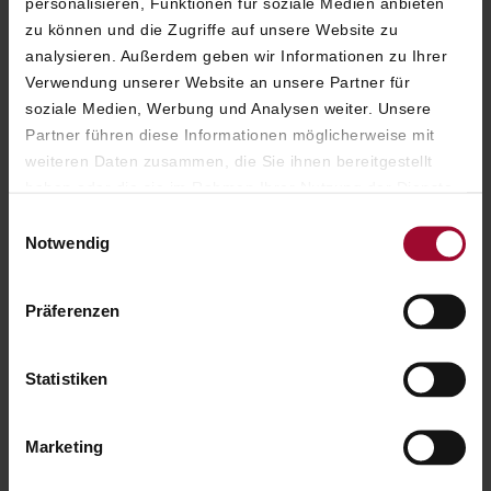
VERANSTALTUNGEN
IN
personalisieren, Funktionen für soziale Medien anbieten
zu können und die Zugriffe auf unsere Website zu
SALZBURG
analysieren. Außerdem geben wir Informationen zu Ihrer
Verwendung unserer Website an unsere Partner für
soziale Medien, Werbung und Analysen weiter. Unsere
Partner führen diese Informationen möglicherweise mit
ERFAHREN SIE MEHR
weiteren Daten zusammen, die Sie ihnen bereitgestellt
haben oder die sie im Rahmen Ihrer Nutzung der Dienste
gesammelt haben. Weitere Informationen finden Sie in
Einwilligungsauswahl
unserer
Datenschutzerklärung
.
Notwendig
Präferenzen
Statistiken
Marketing