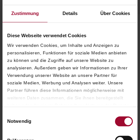
Zustimmung
Details
Über Cookies
Diese Webseite verwendet Cookies
Einzigartige Akzente und
Wir verwenden Cookies, um Inhalte und Anzeigen zu
großzügigster Luxus auf
personalisieren, Funktionen für soziale Medien anbieten
zu können und die Zugriffe auf unsere Website zu
ganzer Linie - perfekt zum
analysieren. Außerdem geben wir Informationen zu Ihrer
Wohlfühlen.
Verwendung unserer Website an unsere Partner für
soziale Medien, Werbung und Analysen weiter. Unsere
Partner führen diese Informationen möglicherweise mit
weiteren Daten zusammen, die Sie ihnen bereitgestellt
haben oder die sie im Rahmen Ihrer Nutzung der Dienste
gesammelt haben. Weitere Informationen finden Sie in
ARMIE-ANGÉLIQUE
Einwilligungsauswahl
unserer
Datenschutzerklärung
.
WEINBERGER
Notwendig
HOTEL DIREKTOR