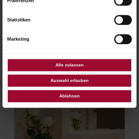
Präferenzen
Statistiken
DIE HÖHE VON KOMFORT UND SCHÖNHEIT
Einladende und stilvolle Möbel bieten
Marketing
hochwertigen Komfort und schaffen den
perfekten Rahmen für einen unvergesslichen
Aufenthalt im Hotel Sacher Salzburg.
Alle zulassen
Einladend und gemütlich gestaltete
Badezimmer verleihen dem Leben im Hotel
Auswahl erlauben
einen luxuriösen Glanz.
Ablehnen