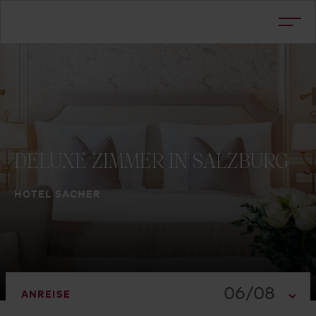
DELUXE
ZIMMER
IN
SALZBURG
HOTEL SACHER
06/08
ANREISE