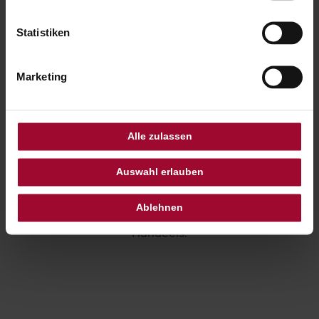
PERSONALISIERTES
ROOMSERVICE PET’S MENU
Statistiken
Marketing
Beim Sacher Roomservice gibt es nicht nur
köstliche Gerichte für unsere menschlichen
Gäste, sondern auch für ihre vierbeinigen
Alle zulassen
Begleiter – die Hunde!
Unser personalisiertes Roomservice Pet’s
Auswahl erlauben
Menu bietet alles, was das Hundeherz
begehrt. Unser Executive Paw Manager Rudi
Ablehnen
durfte schon probieren – sein Favorit ist das
Hundeeis.