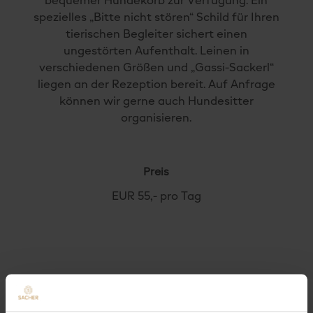
bequemer Hundekorb zur Verfügung. Ein
spezielles „Bitte nicht stören“ Schild für Ihren
tierischen Begleiter sichert einen
ungestörten Aufenthalt. Leinen in
verschiedenen Größen und „Gassi-Sackerl“
liegen an der Rezeption bereit. Auf Anfrage
können wir gerne auch Hundesitter
organisieren.
Preis
EUR 55,- pro Tag