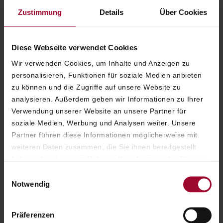
Zustimmung
Details
Über Cookies
Diese Webseite verwendet Cookies
Wir verwenden Cookies, um Inhalte und Anzeigen zu
personalisieren, Funktionen für soziale Medien anbieten
zu können und die Zugriffe auf unsere Website zu
analysieren. Außerdem geben wir Informationen zu Ihrer
Verwendung unserer Website an unsere Partner für
soziale Medien, Werbung und Analysen weiter. Unsere
Partner führen diese Informationen möglicherweise mit
weiteren Daten zusammen, die Sie ihnen bereitgestellt
haben oder die sie im Rahmen Ihrer Nutzung der Dienste
gesammelt haben. Weitere Informationen finden Sie in
Einwilligungsauswahl
unserer
Datenschutzerklärung
.
Notwendig
Präferenzen