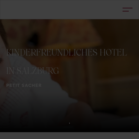
KINDERFREUNDLICHES
HOTEL
IN
SALZBURG
PETIT SACHER