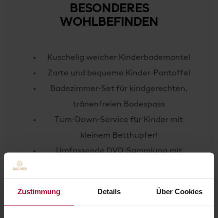
BESONDERES
WOHLBEFINDEN
Kuschelig weicher Kinderbademantel
Zarte und bequeme Kinder-Pantoffel
Badezimmer-Set für kindgerechten,
tränenfreien Badespass
Turn-Down-Service für Kinder mit
kleinem Betthupferl
Umfassende DVD-Sammlung mit
kinderfreundlichen Spielfilmen
Brettspiele für alle Altersstufen
Zustimmung
Details
Über Cookies
Gitterbett bzw. Zustellbett mit
Kinderbettwäsche