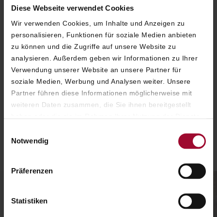
Diese Webseite verwendet Cookies
Babysitter-Service auf Anfrage
Wir verwenden Cookies, um Inhalte und Anzeigen zu
Falls Sie darüber hinaus noch Dinge wie
personalisieren, Funktionen für soziale Medien anbieten
Fläschchenwärmer, Windeleimer, Hochstühle,
zu können und die Zugriffe auf unsere Website zu
Wäscheservice oder Babyfon benötigen,
analysieren. Außerdem geben wir Informationen zu Ihrer
wenden Sie sich bitte an unseren Concierge-
Verwendung unserer Website an unsere Partner für
Service.
soziale Medien, Werbung und Analysen weiter. Unsere
Wir sind immer bemüht, sowohl Ihre
Partner führen diese Informationen möglicherweise mit
Wünsche als auch die unserer kleinsten
weiteren Daten zusammen, die Sie ihnen bereitgestellt
Gäste bestmöglich zu erfüllen!
haben oder die sie im Rahmen Ihrer Nutzung der Dienste
gesammelt haben. Weitere Informationen finden Sie in
Einwilligungsauswahl
unserer
Datenschutzerklärung
.
Notwendig
Präferenzen
Statistiken