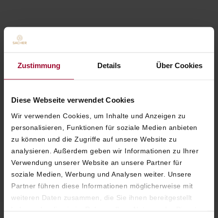
Einzigartige Akzente und
großzügigster Luxus auf
Zustimmung
Details
Über Cookies
ganzer Linie - perfekt zum
Wohlfühlen.
Diese Webseite verwendet Cookies
Wir verwenden Cookies, um Inhalte und Anzeigen zu
personalisieren, Funktionen für soziale Medien anbieten
zu können und die Zugriffe auf unsere Website zu
analysieren. Außerdem geben wir Informationen zu Ihrer
ARMIE-ANGÉLIQUE
WEINBERGER
Verwendung unserer Website an unsere Partner für
HOTEL DIREKTOR
soziale Medien, Werbung und Analysen weiter. Unsere
Partner führen diese Informationen möglicherweise mit
weiteren Daten zusammen, die Sie ihnen bereitgestellt
haben oder die sie im Rahmen Ihrer Nutzung der Dienste