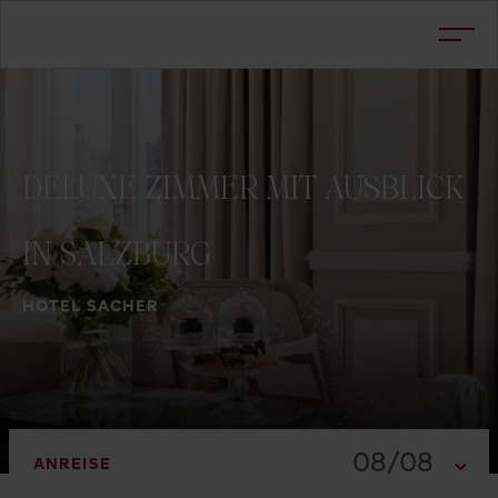
DELUXE
ZIMMER
MIT
AUSBLICK
IN
SALZBURG
HOTEL SACHER
08/08
ANREISE