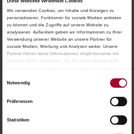
Diese Webseite verwendet Cookies
EVENTS & VERANSTALTUNGEN
Wir verwenden Cookies, um Inhalte und Anzeigen zu
personalisieren, Funktionen für soziale Medien anbieten
DIE
SCHÖNSTEN
zu können und die Zugriffe auf unsere Website zu
analysieren. Außerdem geben wir Informationen zu Ihrer
VERANSTALTUNGEN
IN
Verwendung unserer Website an unsere Partner für
SALZBURG
soziale Medien, Werbung und Analysen weiter. Unsere
Partner führen diese Informationen möglicherweise mit
weiteren Daten zusammen, die Sie ihnen bereitgestellt
haben oder die sie im Rahmen Ihrer Nutzung der Dienste
ERFAHREN SIE MEHR
gesammelt haben. Weitere Informationen finden Sie in
Einwilligungsauswahl
unserer
Datenschutzerklärung
.
Notwendig
Präferenzen
Statistiken