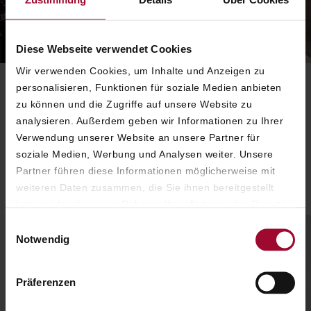
Diese Webseite verwendet Cookies
Wir verwenden Cookies, um Inhalte und Anzeigen zu
personalisieren, Funktionen für soziale Medien anbieten
zu können und die Zugriffe auf unsere Website zu
EIN BESONDERES ZUHAUSE
analysieren. Außerdem geben wir Informationen zu Ihrer
Verwendung unserer Website an unsere Partner für
FÜR GEMEINSAME
soziale Medien, Werbung und Analysen weiter. Unsere
FAMILIENMOMENTE
Partner führen diese Informationen möglicherweise mit
weiteren Daten zusammen, die Sie ihnen bereitgestellt
haben oder die sie im Rahmen Ihrer Nutzung der Dienste
gesammelt haben. Weitere Informationen finden Sie in
Einwilligungsauswahl
unserer
Datenschutzerklärung
.
Notwendig
Präferenzen