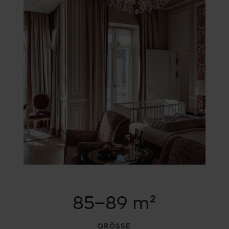
85–89 m²
GRÖSSE