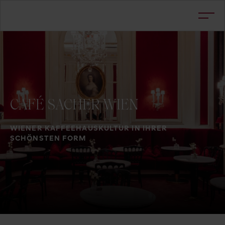
CAFÉ
SACHER
WIEN
WIENER KAFFEEHAUSKULTUR IN IHRER
SCHÖNSTEN FORM