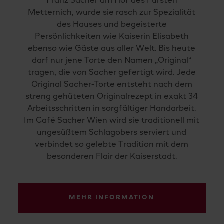
Franz Sacher am Hof des Fürsten
Metternich, wurde sie rasch zur Spezialität
des Hauses und begeisterte
Persönlichkeiten wie Kaiserin Elisabeth
ebenso wie Gäste aus aller Welt. Bis heute
darf nur jene Torte den Namen „Original“
tragen, die von Sacher gefertigt wird. Jede
Original Sacher-Torte entsteht nach dem
streng gehüteten Originalrezept in exakt 34
Arbeitsschritten in sorgfältiger Handarbeit.
Im Café Sacher Wien wird sie traditionell mit
ungesüßtem Schlagobers serviert und
verbindet so gelebte Tradition mit dem
besonderen Flair der Kaiserstadt.
MEHR INFORMATION