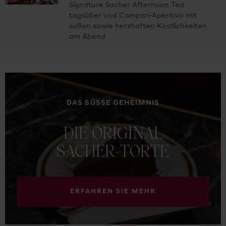
Signature Sacher Afternoon Tea
tagsüber und Campari-Aperitivo mit
süßen sowie herzhaften Köstlichkeiten
am Abend
DAS SÜSSE GEHEIMNIS
DIE
ORIGINAL
SACHER-TORTE
ERFAHREN SIE MEHR