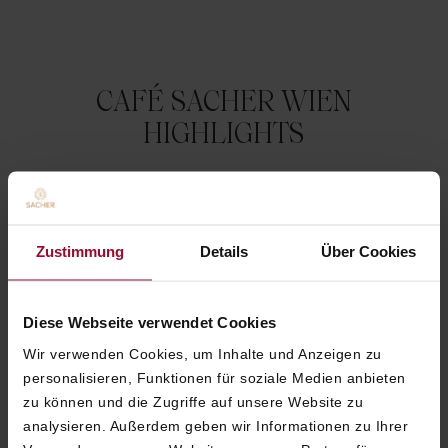
CAFÉ SACHER WIEN
HIGHLIGHTS
WIENER KAFFEEHAUSKULTUR
Zustimmung
Details
Über Cookies
Zeitung lesen, Gespräche führen oder
einfach beobachten. Im historischen
Café Sacher wird Wiener
Diese Webseite verwendet Cookies
Kaffeehauskultur authentisch gelebt.
Diese Tradition ist auch als immaterielles
Wir verwenden Cookies, um Inhalte und Anzeigen zu
UNESCO Kulturerbe anerkannt.
personalisieren, Funktionen für soziale Medien anbieten
zu können und die Zugriffe auf unsere Website zu
HUNDE SIND WILLKOMMEN
analysieren. Außerdem geben wir Informationen zu Ihrer
Im Café Sacher Wien sind vierbeinige