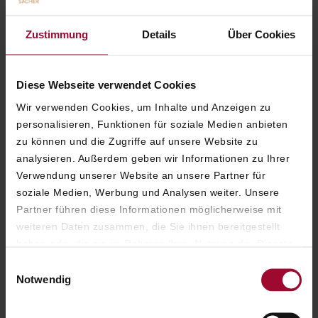
.
Pressebilder
SALZBURG
Zustimmung
Details
Über Cookies
Diese Webseite verwendet Cookies
Wir verwenden Cookies, um Inhalte und Anzeigen zu
personalisieren, Funktionen für soziale Medien anbieten
zu können und die Zugriffe auf unsere Website zu
analysieren. Außerdem geben wir Informationen zu Ihrer
Verwendung unserer Website an unsere Partner für
soziale Medien, Werbung und Analysen weiter. Unsere
Partner führen diese Informationen möglicherweise mit
weiteren Daten zusammen, die Sie ihnen bereitgestellt
haben oder die sie im Rahmen Ihrer Nutzung der Dienste
gesammelt haben. Weitere Informationen finden Sie in
Einwilligungsauswahl
unserer
Datenschutzerklärung
.
Notwendig
.
Pressebilder