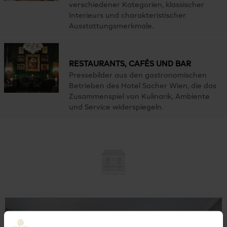
verschiedener Kategorien, klassischer
Interieurs und charakteristischer
Ausstattungsmerkmale.
RESTAURANTS, CAFÉS UND BAR
Pressebilder aus den gastronomischen
Betrieben des Hotel Sacher Wien, die das
Zusammenspiel von Kulinarik, Ambiente
und Service widerspiegeln.