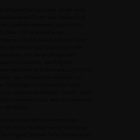
ie Original Sacher-Torte ist die wohl
berühmteste Torte aller Zeiten und
das Ergebnis mehrerer glücklicher
Zufälle. 1832 erwartete der
österreichische Staatskanzler Fürst
l von Metternich Gäste und wies
sonal an, für diesen Anlass ein
sert zu kreieren. Am Tag der
war der Koch jedoch krank und so fiel
gabe, “das Dessert des Abends” zu
en 16-jährigen Kochlehrling Franz
er mir aber keine Schand’ macht, heut’
 Prinz Metternich zu dem Schüler noch
n die Küche.
usste, dass dies eine einmalige
r ihn war und schuf somit die Ikone
 Die Original Sacher-Torte. Diese muss