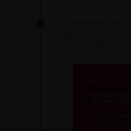
Für die Herstellung der Glasur den
starker Hitze ca. 5 Minuten koch
abkühlen lassen. Die Kuvertüre gro
bis eine dicke Flüssigkeit vorhanden
TIPP
WIE KANN MA
RICHTIGE KO
Etwas von der Glasur 
mit einer ca. 4 mm d