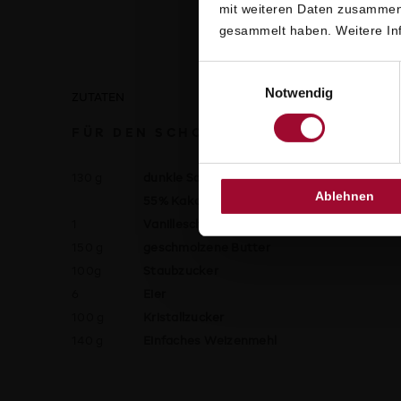
mit weiteren Daten zusammen,
gesammelt haben. Weitere Inf
Einwilligungsauswahl
Notwendig
ZUTATEN
FÜR DEN SCHOKOLADENTEIG
130 g
dunkle Schokoladen-Kuvertüre (min.
Ablehnen
55% Kakaoanteil)
1
Vanilleschote
150 g
geschmolzene Butter
100g
Staubzucker
6
Eier
100 g
Kristallzucker
140 g
Einfaches Weizenmehl