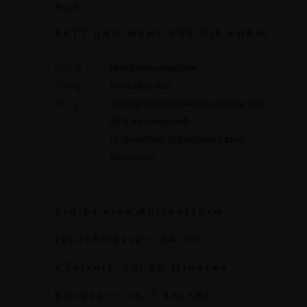
PLUS
FETT UND MEHL FÜR DIE FORM
200 g
Marillenmarmelade
200 g
Kristallzucker
150 g
dunkle Schokoladenkuvertüre (min.
55% Kakaoanteil)
Ungesüßtes Schlagobers zum
Garnieren
Ergibt eine Auflaufform
(Durchmesser: 24 cm)
Kühlzeit: ca. 20 Minuten
Backzeit: ca. 1 Stunde