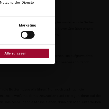
 Nutzung der Dienste
n Boden der Springform mit Backpapier auslegen, die Seiten
Marketing
äuben. Für den Schokoladenteig die Kuvertüre über einem
anschließend etwas abkühlen lassen.
Alle zulassen
fschneiden und das Mark herauskratzen. Die aufgeweichte
lmark mit einem Handrührgerät mit Schneebesenaufsatz
n in die Buttermasse einrühren. Nun nach und nach die
. Das Eiweiß mit dem Streuzucker steif schlagen, dann auf die
n. Das Mehl über die Masse sieben, dann das Mehl unterheben