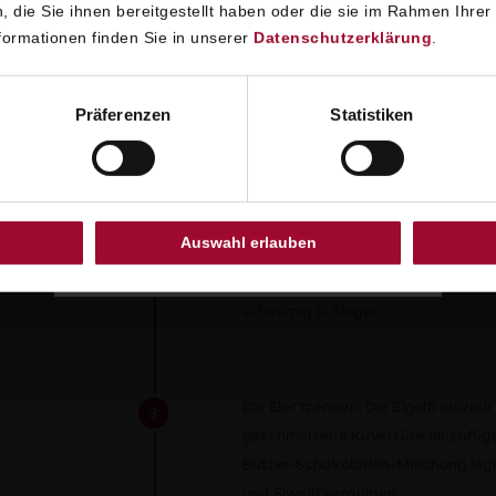
SACHERTORTEN REZEPT
 die Sie ihnen bereitgestellt haben oder die sie im Rahmen Ihrer
ormationen finden Sie in unserer
Datenschutzerklärung
.
Den Ofen auf 170 °C vorheizen. De
Präferenzen
Statistiken
einfetten und mit etwas Mehl best
Heißwasserbad schmelzen und sie 
Auswahl erlauben
Vanilleschote in Längsrichtung au
Butter mit Puderzucker und Vanil
schaumig schlagen.
Die Eier trennen. Die Eigelb einzel
geschmolzene Kuvertüre hinzufügen
Butter-Schokoladen-Mischung lege
und Eiweiß verquirlen.