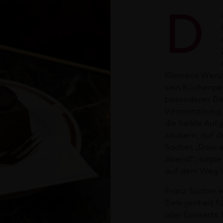
D
Klemens Wenze
sein Küchenper
besonderes Des
Veranstaltung 
die heikle Auf
zaubern, auf d
Sacher. „Dass 
Abend!“, sagte
auf dem Weg i
Franz Sacher w
Gelegenheit fü
aller Desserts: