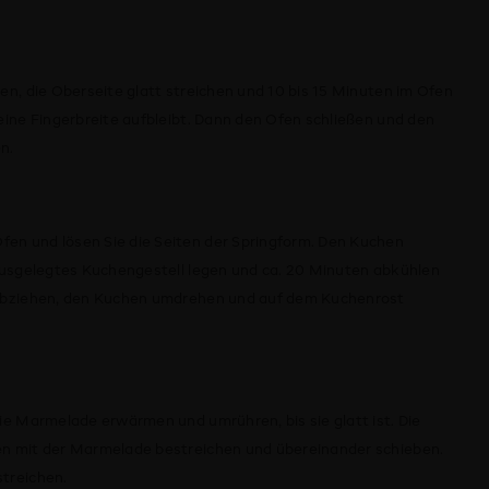
en, die Oberseite glatt streichen und 10 bis 15 Minuten im Ofen
eine Fingerbreite aufbleibt. Dann den Ofen schließen und den
n.
en und lösen Sie die Seiten der Springform. Den Kuchen
 ausgelegtes Kuchengestell legen und ca. 20 Minuten abkühlen
 abziehen, den Kuchen umdrehen und auf dem Kuchenrost
ie Marmelade erwärmen und umrühren, bis sie glatt ist. Die
en mit der Marmelade bestreichen und übereinander schieben.
treichen.